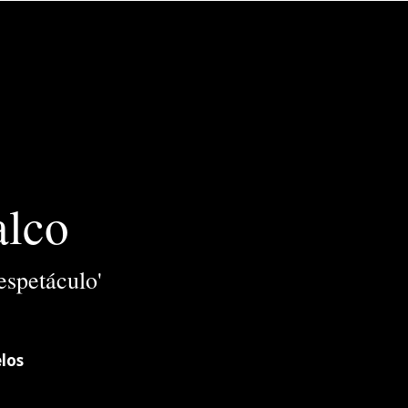
alco
espetáculo'
los