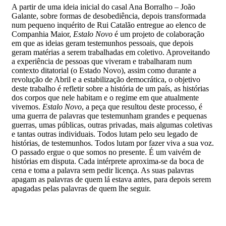
A partir de uma ideia inicial do casal Ana Borralho – João
Galante, sobre formas de desobediência, depois transformada
num pequeno inquérito de Rui Catalão entregue ao elenco de
Companhia Maior,
Estalo Novo
é um projeto de colaboração
em que as ideias geram testemunhos pessoais, que depois
geram matérias a serem trabalhadas em coletivo. Aproveitando
a experiência de pessoas que viveram e trabalharam num
contexto ditatorial (o Estado Novo), assim como durante a
revolução de Abril e a estabilização democrática, o objetivo
deste trabalho é refletir sobre a história de um país, as histórias
dos corpos que nele habitam e o regime em que atualmente
vivemos.
Estalo Novo
, a peça que resultou deste processo, é
uma guerra de palavras que testemunham grandes e pequenas
guerras, umas públicas, outras privadas, mais algumas coletivas
e tantas outras individuais. Todos lutam pelo seu legado de
histórias, de testemunhos. Todos lutam por fazer viva a sua voz.
O passado ergue o que somos no presente. É um vaivém de
histórias em disputa. Cada intérprete aproxima-se da boca de
cena e toma a palavra sem pedir licença. As suas palavras
apagam as palavras de quem lá estava antes, para depois serem
apagadas pelas palavras de quem lhe seguir.