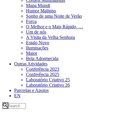
Cordéis Minimalistas
Mapa Mundi
Humor Maligno
Sonho de uma Noite de Verão
Força
O Melhor e o Mais Rápido, …
Um de nós
A Visita da Velha Senhora
Estalo Novo
Iluminações
Maior
Bela Adormecida
Outras Atividades
Conferência 2023
Conferência 2025
Laboratório Criativo 25
Laboratório Criativo 26
Parcerias e Apoios
EN