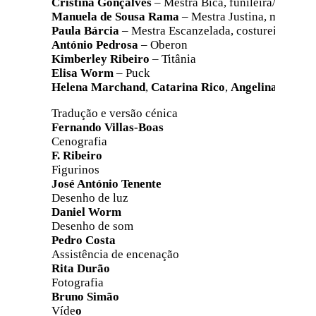
Cristina Gonçalves
– Mestra Bica, funileira/Muro
Manuela de Sousa Rama
– Mestra Justina, marcene
Paula Bárcia
– Mestra Escanzelada, costureira/Lua
António Pedrosa
– Oberon
Kimberley Ribeiro
– Titânia
Elisa Worm
– Puck
Helena Marchand
,
Catarina Rico
,
Angelina Mateu
Tradução e versão cénica
Fernando Villas-Boas
Cenografia
F. Ribeiro
Figurinos
José António Tenente
Desenho de luz
Daniel Worm
Desenho de som
Pedro Costa
Assistência de encenação
Rita Durão
Fotografia
Bruno Simão
Víde
o