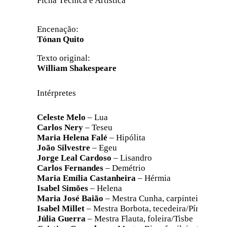
Ficha Técnica e Artística
Encenação:
Tónan Quito
Texto original:
William Shakespeare
Intérpretes
Celeste Melo
– Lua
Carlos Nery
– Teseu
Maria Helena Falé
– Hipólita
João Silvestre
– Egeu
Jorge Leal Cardoso
– Lisandro
Carlos Fernandes
– Demétrio
Maria Emília Castanheira
– Hérmia
Isabel Simões
– Helena
Maria José Baião
– Mestra Cunha, carpinteira/Pról
Isabel Millet
– Mestra Borbota, tecedeira/Píramo
Júlia Guerra
– Mestra Flauta, foleira/Tisbe