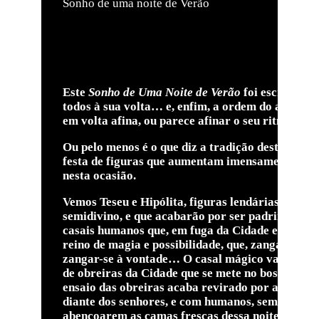
Sonho de uma noite de Verão
Este
Sonho de Uma Noite de Verão
foi escrito pa
todos à sua volta… e, enfim, a ordem do acasa
em volta afina, ou parece afinar o seu ritmo pela 
Ou pelo menos é o que diz a tradição deste tipo
festa de figuras que aumentam imensamente a co
nesta ocasião.
Vemos Teseu e Hipólita, figuras lendárias, que 
semidivino, e que acabarão por ser padrinhos d
casais humanos que, em fuga da Cidade e da sua 
reino de magia e possibilidade, que, zangados c
zangar-se à vontade… O casal mágico vai interf
de obreiras da Cidade que se mete no bosque par
ensaio das obreiras acaba revirado por algumas
diante dos senhores, e com humanos, semideuses, 
abençoarem as camas frescas dessa noite.