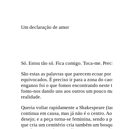
Um declaração de amor
Só. Estou tão só. Fica comigo. Toca-me. Preciso de ti.
São estas as palavras que parecem ecoar por toda a p
equivocados. É preciso ir para a zona do caos, o bo
enganos foi o que fomos encontrando neste texto: um
fomo-nos dando uns aos outros um pouco mais dia-a-d
realidade.
Queria voltar rapidamente a Shakespeare (também um 
continua em causa, mas já não é o centro. Ao coloca
desejo; e a peça torna-se feminina, sendo a persona
que cria um cemitério cria também um bosque onde a 