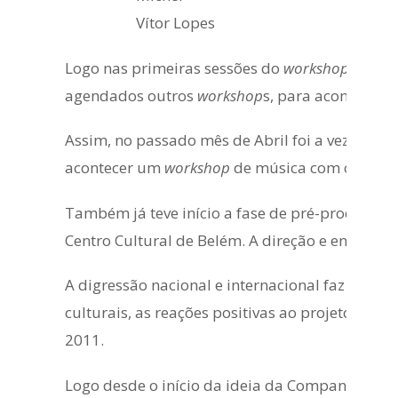
Vítor Lopes
Logo nas primeiras sessões do
workshop
foi cl
agendados outros
workshop
s, para acontecer a
Assim, no passado mês de Abril foi a vez de o J
acontecer um
workshop
de música com o João L
Também já teve início a fase de pré-produção 
Centro Cultural de Belém. A direção e encenaçã
A digressão nacional e internacional faz parte
culturais, as reações positivas ao projeto têm 
2011.
Logo desde o início da ideia da Companhia, que