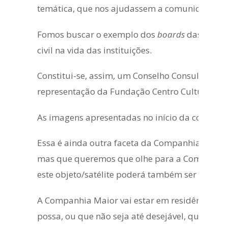
temática, que nos ajudassem a comunicá-la e p
Fomos buscar o exemplo dos
boards
das compan
civil na vida das instituições.
Constitui-se, assim, um Conselho Consultivo qu
representação da Fundação Centro Cultural de B
As imagens apresentadas no início da conferê
Essa é ainda outra faceta da Companhia, que pr
mas que queremos que olhe para a Companhia Ma
este objeto/satélite poderá também ser de natur
A Companhia Maior vai estar em residência no 
possa, ou que não seja até desejável, que ela s