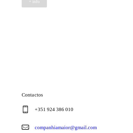
+ info
Contactos
+351 924 386 010
companhiamaior@gmail.com