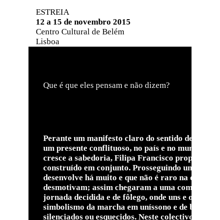
ESTREIA
12 a 15 de novembro 2015
Centro Cultural de Belém
Lisboa
Que é que eles pensam e não dizem?
Perante um manifesto claro do sentido de respons
um presente conflituoso, no país e no mundo, que
cresce a sabedoria, Filipa Francisco propôs às
construído em conjunto.
Prosseguindo um process
desenvolve há muito e que não é raro na dança c
desmotivam; assim chegaram a uma composição c
jornada decidida e de fôlego, onde uns e outros 
simbolismo da marcha em uníssono e de braços ent
silenciados ou esquecidos. Neste colectivo emerg