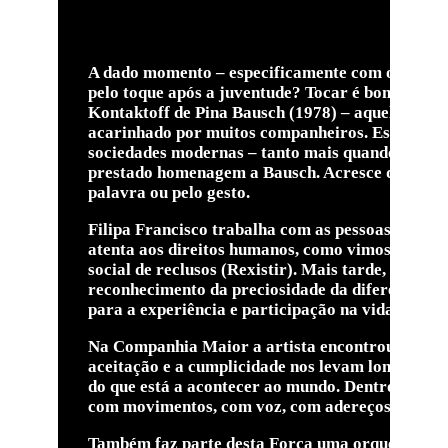
A dado momento – especificamente com o toque 
pelo toque após a juventude? Tocar é bom ou é 
Kontaktoff de Pina Bausch (1978) – aquela cen
acarinhado por muitos companheiros. Esta associ
sociedades modernas – tanto mais quando a idad
prestado homenagem a Bausch. Acresce que lembra
palavra ou pelo gesto.
Filipa Francisco trabalha com as pessoas e as su
atenta aos direitos humanos, como vimos nas su
social de reclusos (Rexistir). Mais tarde, nas o
reconhecimento da preciosidade da diferença cult
para a experiência e participação na vida.
Na Companhia Maior a artista encontrou exempl
aceitação e a cumplicidade nos levam longe. Nest
do que está a acontecer ao mundo. Dentro destas
com movimentos, com voz, com adereços e instr
Também faz parte desta Força uma orquestra. An