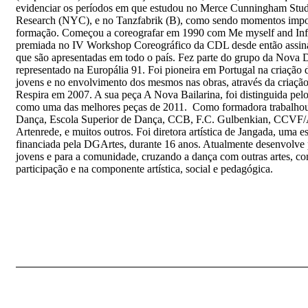
evidenciar os períodos em que estudou no Merce Cunningham Stu
Research (NYC), e no Tanzfabrik (B), como sendo momentos impor
formação. Começou a coreografar em 1990 com Me myself and Infl
premiada no IV Workshop Coreográfico da CDL desde então assina
que são apresentadas em todo o país. Fez parte do grupo da Nova
representado na Europália 91. Foi pioneira em Portugal na criação 
jovens e no envolvimento dos mesmos nas obras, através da criação
Respira em 2007. A sua peça A Nova Bailarina, foi distinguida pelo
como uma das melhores peças de 2011. Como formadora trabalho
Dança, Escola Superior de Dança, CCB, F.C. Gulbenkian, CCVF/
Artenrede, e muitos outros. Foi diretora artística de Jangada, uma es
financiada pela DGArtes, durante 16 anos. Atualmente desenvolve 
jovens e para a comunidade, cruzando a dança com outras artes, c
participação e na componente artística, social e pedagógica.