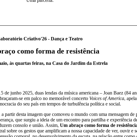
Uma parceria:
aboratório Criativo'26 - Dança e Teatro
raço como forma de resistência
io, às quartas feiras, na Casa do Jardim da Estrela
15 de junho 2025, duas lendas da música americana – Joan Baez (84 an
abraçaram-se em palco no memorável concerto
Voices of America
, apel
ocracia do seu país em tempos de turbulência política e social.
i a partir desta imagem que comoveu o mundo com uma mensagem de 
erança, que surgiu a ideia de um encontro para partilha e experiência d
aduzem consolo e união. Assim,
Um abraço como forma de resistênci
tral sobre os gestos que amplificam a nossa capacidade de ver, ouvir e s
ressão corporal, no desenvolvimento da escuta, na relação entre corpo e