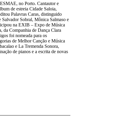
a ESMAE, no Porto. Cantautor e
lbum de estreia Cidade Saloia,
ditou Palavras Caras, distinguido
e Salvador Sobral, Mônica Salmaso e
rticipou na EXIB – Expo de Música
ra, da Companhia de Dança Clara
gos foi nomeada para os
egorias de Melhor Canção e Música
ambacalao e La Tremenda Sonora,
nação de pianos e a escrita de novas