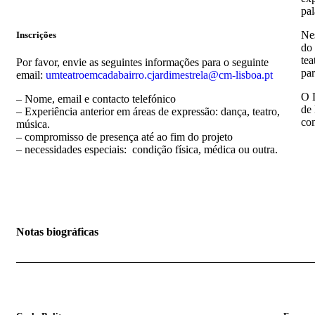
pal
Nes
Inscrições
do 
tea
Por favor, envie as seguintes informações para o seguinte
par
email:
umteatroemcadabairro.
cjardimestrela@cm-lisboa.pt
O 
– Nome, email e contacto telefónico
de 
– Experiência anterior em áreas de expressão: dança, teatro,
com
música.
– compromisso de presença até ao fim do projeto
– necessidades especiais: condição física, médica ou outra.
Notas biográficas