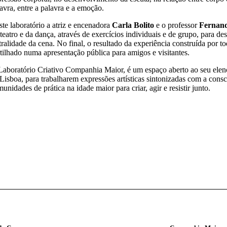
avra, entre a palavra e a emoção.
te laboratório a atriz e encenadora
Carla Bolito
e o professor
Fernan
teatro e da dança, através de exercícios individuais e de grupo, para des
tralidade da cena. No final, o resultado da experiência construída por to
tilhado numa apresentação pública para amigos e visitantes.
Laboratório Criativo Companhia Maior, é um espaço aberto ao seu elenc
Lisboa, para trabalharem expressões artísticas sintonizadas com a cons
unidades de prática na idade maior para criar, agir e resistir junto.