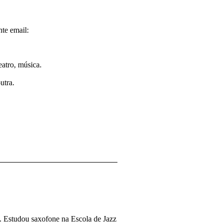
nte email:
eatro, música.
utra.
a. Estudou saxofone na Escola de Jazz