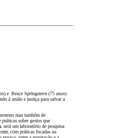
os) e Bruce Springsteen (75 anos)
ando à união e justiça para salvar a
protesto mas também de
e práticas sobre gestos que
a
, será um laboratório de pesquisa
entir, com práticas focadas na
 espaço, entre a respiração e a