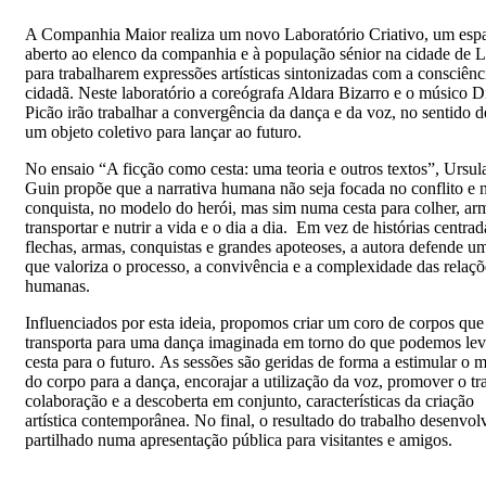
A Companhia Maior realiza um novo Laboratório Criativo, um esp
aberto ao elenco da companhia e à população sénior na cidade de L
para trabalharem expressões artísticas sintonizadas com a consciênc
cidadã. Neste laboratório a coreógrafa Aldara Bizarro e o músico 
Picão irão trabalhar a convergência da dança e da voz, no sentido d
um objeto coletivo para lançar ao futuro.
No ensaio “A ficção como cesta: uma teoria e outros textos”, Ursul
Guin propõe que a narrativa humana não seja focada no conflito e 
conquista, no modelo do herói, mas sim numa cesta para colher, ar
transportar e nutrir a vida e o dia a dia. Em vez de histórias centra
flechas, armas, conquistas e grandes apoteoses, a autora defende um
que valoriza o processo, a convivência e a complexidade das relaçõ
humanas.
Influenciados por esta ideia, propomos criar um coro de corpos que
transporta para uma dança imaginada em torno do que podemos lev
cesta para o futuro. As sessões são geridas de forma a estimular o
do corpo para a dança, encorajar a utilização da voz, promover o t
colaboração e a descoberta em conjunto, características da criação
artística contemporânea. No final, o resultado do trabalho desenvol
partilhado numa apresentação pública para visitantes e amigos.