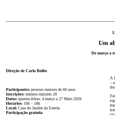
L
Um ab
De março a ma
Direção de Carla Bolito
A 
– 
dem
Participantes:
pessoas maiores de 60 anos
Inscrições:
número máximo 20
Fo
Datas:
quartas-feiras, 4 março a 27 Maio 2026
esp
Horários:
16h – 18h
tr
Local:
Casa do Jardim da Estrela
tea
Participação gratuíta
exp