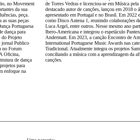
dio, no Movement
de Torres Vedras e licenciou-se em Música pel
tantes da sua
destacado autor de canções, lançou em 2018 o á
uências, peça.
apresentado em Portugal e no Brasil. Em 2022 e
 as suas peças
como Disco Antena 1, reunindo colaborações d
 Dança Portuguesa
Luca Argel, entre outros. Nesse mesmo ano pa
de dança para
Ibero-Americana e integrou o espetáculo Pante
 do Projeto
Andermatt. Em 2023, a canção Encontro de Ami
 jornal Publico
International Portuguese Music Awards nas cat
u no Forum
Tradicional. Atualmente integra os projetos S
A Oficina,
conciliando a música com a aprendizagem da afi
trutura de dança
canções.
projetos para
om enfoque na