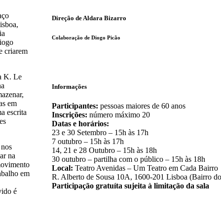
aço
Direção de Aldara Bizarro
isboa,
ia
Colaboração de Diogo Picão
Diogo
e criarem
a K. Le
na
Informações
mazenar,
das em
Participantes:
pessoas maiores de 60 anos
a escrita
Inscrições:
número máximo 20
es
Datas e horários:
23 e 30 Setembro – 15h às 17h
7 outubro – 15h às 17h
 nos
14, 21 e 28 Outubro – 15h às 18h
ar na
30 outubro – partilha com o público – 15h às 18h
 movimento
Local:
Teatro Avenidas – Um Teatro em Cada Bairro
rabalho em
R. Alberto de Sousa 10A, 1600-201 Lisboa (Bairro d
Participação gratuíta sujeita à limitação da sala
vido é