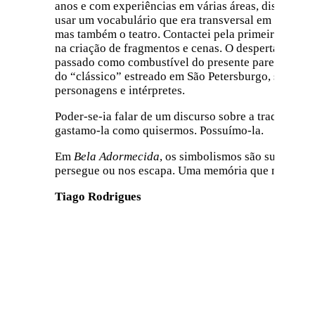
anos e com experiências em várias áreas, disposto a 
usar um vocabulário que era transversal em termos 
mas também o teatro. Contactei pela primeira vez c
na criação de fragmentos e cenas. O despertar de ca
passado como combustível do presente pareceu-me o 
do “clássico” estreado em São Petersburgo, sem gra
personagens e intérpretes.
Poder-se-ia falar de um discurso sobre a tradição a
gastamo-la como quisermos. Possuímo-la.
Em
Bela Adormecida
, os simbolismos são subvertid
persegue ou nos escapa. Uma memória que nos aprisi
Tiago Rodrigues