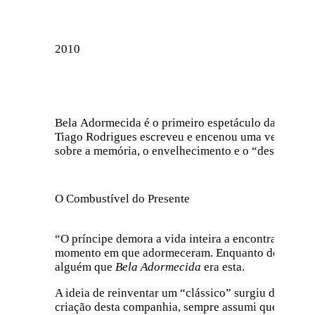
2010
Bela Adormecida é o primeiro espetáculo da Companh
Tiago Rodrigues escreveu e encenou uma versão c
sobre a memória, o envelhecimento e o “despertar”
O Combustível do Presente
“O príncipe demora a vida inteira a encontrar o pal
momento em que adormeceram. Enquanto dormiam, env
alguém que
Bela Adormecida
era esta.
A ideia de reinventar um “clássico” surgiu das con
criação desta companhia, sempre assumi que este esp