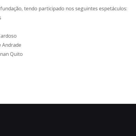
fundação, tendo participado nos seguintes espetáculos:
s
 Cardoso
ge Andrade
ónan Quito