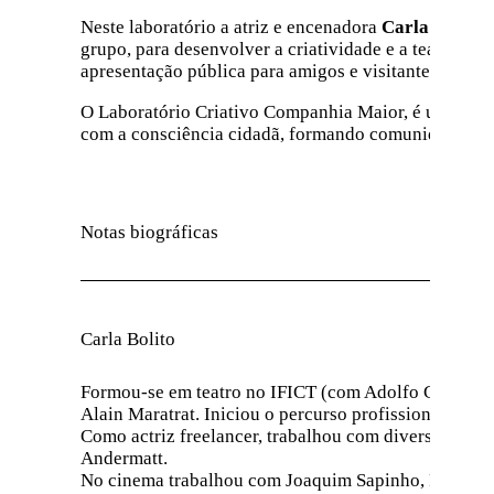
Neste laboratório a atriz e encenadora
Carla Bolito
e
grupo, para desenvolver a criatividade e a teatralida
apresentação pública para amigos e visitantes.
O Laboratório Criativo Companhia Maior, é um espaço
com a consciência cidadã, formando comunidades de pr
Notas biográficas
Carla Bolito
Formou-se em teatro no IFICT (com Adolfo Gutkin) e
Alain Maratrat. Iniciou o percurso profissional na c
Como actriz freelancer, trabalhou com diversas ence
Andermatt.
No cinema trabalhou com Joaquim Sapinho, Fernando 