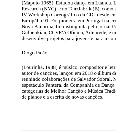
(Maputo 1965). Estudou dança em Luanda, Lisboa, 
Research (NYC), e no Tanzfabrik (B), como sendo m
IV Workshop Coreográfico da CDL desde então assina
Europália 91. Foi pioneira em Portugal na criação d
Nova Bailarina, foi distinguida pelo jornal Public
Gulbenkian, CCVF/A Oficina, Artenrede, e muitos outr
desenvolve projetos para jovens e para a comunidade,
Diogo Picão
(Lourinhã, 1988) é músico, compositor e letrista. E
autor de canções, lançou em 2018 o álbum de estreia
reunindo colaborações de Salvador Sobral, Mônica S
espetáculo Pantera, da Companhia de Dança Clara A
categorias de Melhor Canção e Música Tradicional. 
de pianos e a escrita de novas canções.