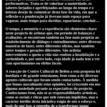
performativas. Trata-se de valorizar a maturidade, os
saberes forjados e aperfeiçoados ao longo do tempo e o
intenso desejo de comunicar desta fase da vida, em que a
reflexão e a ponderação já tiveram mais espaço para
vaguear, mais tempo para duvidar, equacionar, concluir…
O tempo, a memória e a experiência são elementos-chave
neste projecto de artistas que, em período de balanços e
avaliações, se encontram também na fase mais propícia ao
estabelecimento de diálogos e entendimentos: entre diversas
maneiras de fazer, entre diferentes ofícios, mas também
entre tempos e gerações diferentes. São artistas
intervenientes a quem a vida não roubou a insatisfação e a
curiosidade e, por outro lado, cuja idade já nada tem a ver
com oportunismos ou efeitos fáceis.
A reacção do Centro Cultural de Belém a esta proposta foi
imediata e de grande entusiasmo, bem como a de diversos
agentes culturais que foram sendo contactados. À medida
que fomos auscultando estas opiniões, foi crescendo em nós
alguma ansiedade perante as expectativas do projecto.
Conhecíamos bem, não só as responsabilidades artísticas,
como as sociais e éticas que nele estavam implícitas, mas o
carácter inédito desta iniciativa exigia de nós o esforço e,
mais do que isso, o engenho de a transformar numa