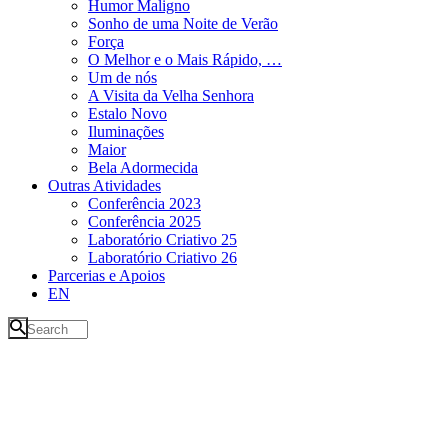
Humor Maligno
Sonho de uma Noite de Verão
Força
O Melhor e o Mais Rápido, …
Um de nós
A Visita da Velha Senhora
Estalo Novo
Iluminações
Maior
Bela Adormecida
Outras Atividades
Conferência 2023
Conferência 2025
Laboratório Criativo 25
Laboratório Criativo 26
Parcerias e Apoios
EN