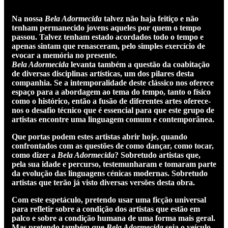
Na nossa
Bela Adormecida
talvez não haja feitiço e não
tenham permanecido jovens aqueles por quem o tempo
passou. Talvez tenham estado acordados todo o tempo e
apenas sintam que renasceram, pelo simples exercício de
evocar a memória no presente.
Bela Adormecida
levanta também a questão da coabitação
de diversas disciplinas artísticas, um dos pilares desta
companhia. Se a intemporalidade deste clássico nos oferece
espaço para a abordagem ao tema do tempo, tanto o físico
como o histórico, então a fusão de diferentes artes oferece-
nos o desafio técnico que é essencial para que este grupo de
artistas encontre uma linguagem comum e contemporânea.
Que portas podem estes artistas abrir hoje, quando
confrontados com as questões de como dançar, como tocar,
como dizer a
Bela Adormecida
? Sobretudo artistas que,
pela sua idade e percurso, testemunharam e tomaram parte
da evolução das linguagens cénicas modernas. Sobretudo
artistas que terão já visto diversas versões desta obra.
Com este espetáculo, pretendo usar uma ficção universal
para refletir sobre a condição dos artistas que estão em
palco e sobre a condição humana de uma forma mais geral.
Mas pretendo também que
Bela Adormecida
seja o veículo