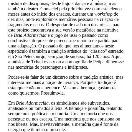
mistura de disciplinas, desde logo a dança e a música, mas
também o teatro. Contactei pela primeira vez com este elenco
meses antes do início dos ensaios, durante um
workshop
de
dez dias, onde explorámos memórias pessoais na criação de
fragmentos e cenas. O despertar de cada um dos artistas para
este projeto encontrava a sua versão metafórica na narrativa
de
Bela Adormecida
e o jogo de usar o passado como
combustível do presente pareceu-me o ponto de partida para
uma adaptação. O passado de que nos alimentamos neste
espetáculo é também a tradição artística do “clássico” estreado
em São Petersburgo, sem grande sucesso, há 120 anos. Aqui,
a música de Tchaikovsky ou a coreografia de Petipa diluem-se
nas memórias de personagens e intérpretes.
Poder-se-ia falar de um discurso sobre a tradição artística, mas
interessa-me mais a noção de herança. Porque a tradição é
estanque e não nos pertence. Mas uma herança, gastamo-la
como quisermos. Possuímo-la.
Em
Bela Adormecida
, os simbolismos são subvertidos,
analisados ou tomados à letra. A herança é possuída, tentando
sempre uma poética da memória. Uma memória que nos
persegue ou nos escapa. Uma memória que nos aprisiona ou
nos liberta. Mas, inevitavelmente, a memória que é fonte da
energia que ilumina o presente.