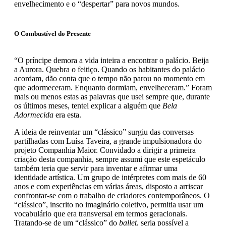
envelhecimento e o “despertar” para novos mundos.
O Combustível do Presente
“O príncipe demora a vida inteira a encontrar o palácio. Beija
a Aurora. Quebra o feitiço. Quando os habitantes do palácio
acordam, dão conta que o tempo não parou no momento em
que adormeceram. Enquanto dormiam, envelheceram.” Foram
mais ou menos estas as palavras que usei sempre que, durante
os últimos meses, tentei explicar a alguém que
Bela
Adormecida
era esta.
A ideia de reinventar um “clássico” surgiu das conversas
partilhadas com Luísa Taveira, a grande impulsionadora do
projeto Companhia Maior. Convidado a dirigir a primeira
criação desta companhia, sempre assumi que este espetáculo
também teria que servir para inventar e afirmar uma
identidade artística. Um grupo de intérpretes com mais de 60
anos e com experiências em várias áreas, disposto a arriscar
confrontar-se com o trabalho de criadores contemporâneos. O
“clássico”, inscrito no imaginário coletivo, permitia usar um
vocabulário que era transversal em termos geracionais.
Tratando-se de um “clássico” do
ballet
, seria possível a