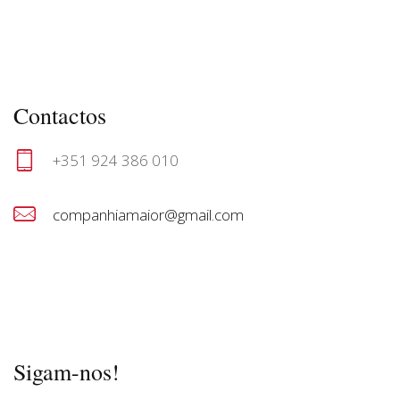
Contactos
+351 924 386 010
companhiamaior@gmail.com
© Companhia Maior
Sigam-nos!