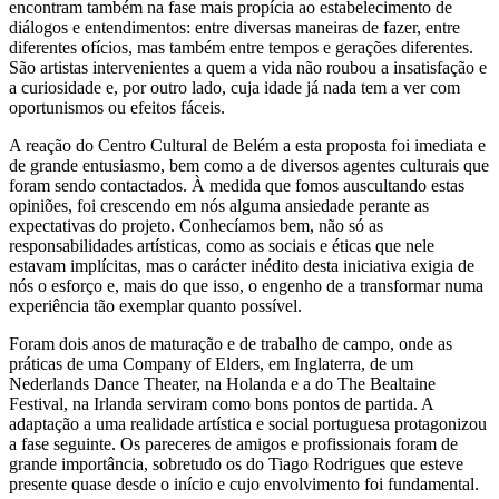
encontram também na fase mais propícia ao estabelecimento de
diálogos e entendimentos: entre diversas maneiras de fazer, entre
diferentes ofícios, mas também entre tempos e gerações diferentes.
São artistas intervenientes a quem a vida não roubou a insatisfação e
a curiosidade e, por outro lado, cuja idade já nada tem a ver com
oportunismos ou efeitos fáceis.
A reação do Centro Cultural de Belém a esta proposta foi imediata e
de grande entusiasmo, bem como a de diversos agentes culturais que
foram sendo contactados. À medida que fomos auscultando estas
opiniões, foi crescendo em nós alguma ansiedade perante as
expectativas do projeto. Conhecíamos bem, não só as
responsabilidades artísticas, como as sociais e éticas que nele
estavam implícitas, mas o carácter inédito desta iniciativa exigia de
nós o esforço e, mais do que isso, o engenho de a transformar numa
experiência tão exemplar quanto possível.
Foram dois anos de maturação e de trabalho de campo, onde as
práticas de uma Company of Elders, em Inglaterra, de um
Nederlands Dance Theater, na Holanda e a do The Bealtaine
Festival, na Irlanda serviram como bons pontos de partida. A
adaptação a uma realidade artística e social portuguesa protagonizou
a fase seguinte. Os pareceres de amigos e profissionais foram de
grande importância, sobretudo os do Tiago Rodrigues que esteve
presente quase desde o início e cujo envolvimento foi fundamental.