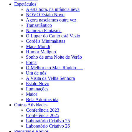
Espetáculos
A esta hora, na infância neva
NOVO Estalo Novo
Agora nascíamos outra vez
Transatlântico
Natureza Fantasma
O Lugar do Canto está Vazio
Cordéis Minimalistas
Mapa Mundi
Humor Maligno
Sonho de uma Noite de Verão
Força
O Melhor e o Mais Rápido, …
Um de nós
A Visita da Velha Senhora
Estalo Novo
Iluminações
Maior
Bela Adormecida
Outras Atividades
Conferência 2023
Conferência 2025
Laboratório Criativo 25
Laboratório Criativo 26
Parcerias e Apoios